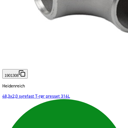
1901308
Heidenreich
48,3x2,0 syrefast T-rør presset 316L