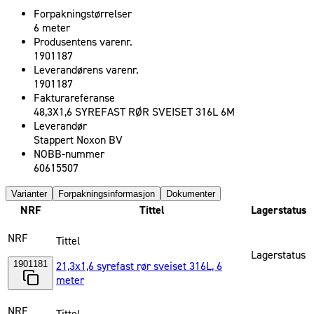
Forpakningstørrelser
6 meter
Produsentens varenr.
1901187
Leverandørens varenr.
1901187
Fakturareferanse
48,3X1,6 SYREFAST RØR SVEISET 316L 6M
Leverandør
Stappert Noxon BV
NOBB-nummer
60615507
Varianter
Forpakningsinformasjon
Dokumenter
NRF
Tittel
Lagerstatus
NRF
Tittel
Lagerstatus
1901181
21,3x1,6 syrefast rør sveiset 316L, 6
meter
NRF