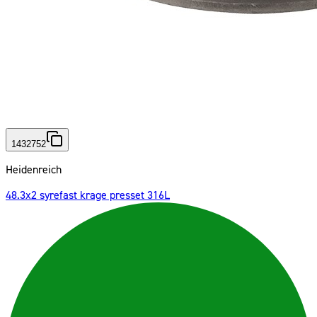
1432752
Heidenreich
48.3x2 syrefast krage presset 316L