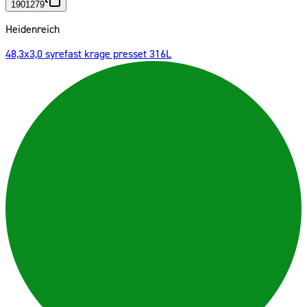
1901279
Heidenreich
48,3x3,0 syrefast krage presset 316L