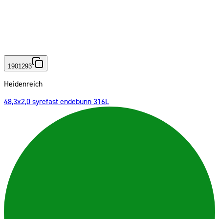
1901293
Heidenreich
48,3x2,0 syrefast endebunn 316L