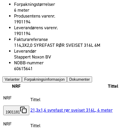
Forpakningstørrelser
6 meter
Produsentens varenr.
1901194
Leverandørens varenr.
1901194
Fakturareferanse
114,3X2,0 SYREFAST RØR SVEISET 316L 6M
Leverandør
Stappert Noxon BV
NOBB-nummer
60615641
Varianter
Forpakningsinformasjon
Dokumenter
NRF
Tittel
NRF
Tittel
21,3x1,6 syrefast rør sveiset 316L, 6 meter
1901181
NRF
Tittel