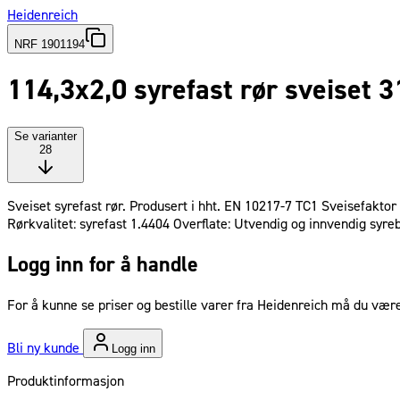
Heidenreich
NRF 1901194
114,3x2,0 syrefast rør sveiset 3
Se varianter
28
Sveiset syrefast rør. Produsert i hht. EN 10217‐7 TC1 Sveisefaktor
Rørkvalitet: syrefast 1.4404 Overflate: Utvendig og innvendig syre
Logg inn for å handle
For å kunne se priser og bestille varer fra Heidenreich må du være
Bli ny kunde
Logg inn
Produktinformasjon