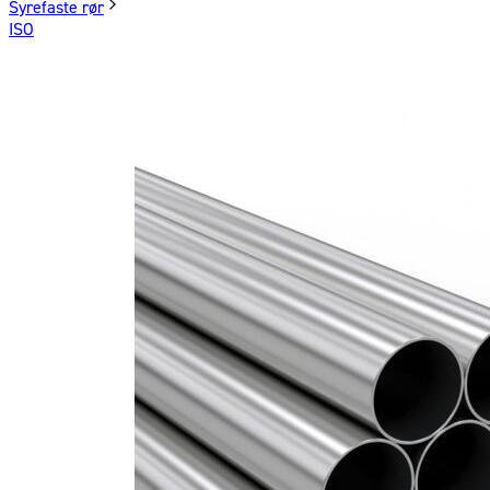
Syrefaste rør
ISO