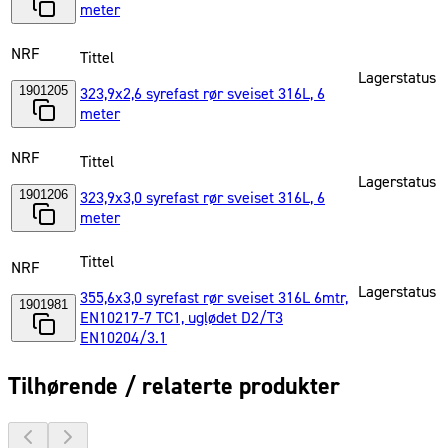
meter
NRF
Tittel
Lagerstatus
1901205
323,9x2,6 syrefast rør sveiset 316L, 6
meter
NRF
Tittel
Lagerstatus
1901206
323,9x3,0 syrefast rør sveiset 316L, 6
meter
Tittel
NRF
Lagerstatus
355,6x3,0 syrefast rør sveiset 316L 6mtr,
1901981
EN10217-7 TC1, uglødet D2/T3
EN10204/3.1
Tilhørende / relaterte produkter