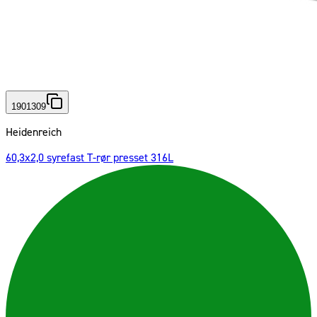
1901309
Heidenreich
60,3x2,0 syrefast T-rør presset 316L