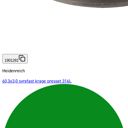
1901281
Heidenreich
60,3x3,0 syrefast krage presset 316L