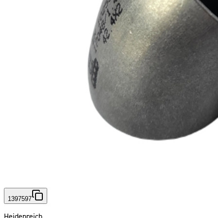
1397597
Heidenreich