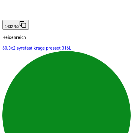
1432753
Heidenreich
60.3x2 syrefast krage presset 316L