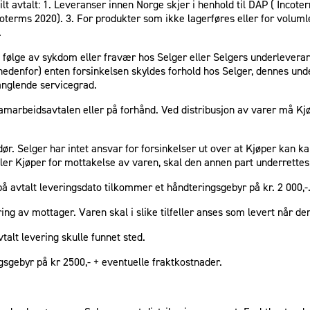
avtalt: 1. Leveranser innen Norge skjer i henhold til DAP ( Incoterms 
oterms 2020). 3. For produkter som ikke lagerføres eller for volumle
.
 følge av sykdom eller fravær hos Selger eller Selgers underleverand
6 nedenfor) enten forsinkelsen skyldes forhold hos Selger, dennes un
anglende servicegrad.
amarbeidsavtalen eller på forhånd. Ved distribusjon av varer må Kjøpe
ør. Selger har intet ansvar for forsinkelser ut over at Kjøper kan ka
ller Kjøper for mottakelse av varen, skal den annen part underrettes
på avtalt leveringsdato tilkommer et håndteringsgebyr på kr. 2 000,-
ering av mottager. Varen skal i slike tilfeller anses som levert når d
talt levering skulle funnet sted.
ngsgebyr på kr 2500,- + eventuelle fraktkostnader.