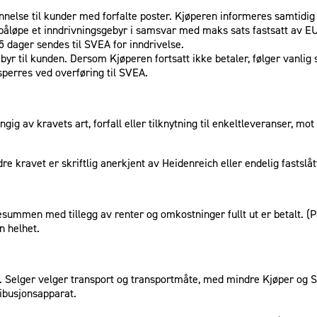
nelse til kunder med forfalte poster. Kjøperen informeres samtidig 
il påløpe et inndrivningsgebyr i samsvar med maks sats fastsatt av E
5 dager sendes til SVEA for inndrivelse.
yr til kunden. Dersom Kjøperen fortsatt ikke betaler, følger vanli
sperres ved overføring til SVEA.
gig av kravets art, forfall eller tilknytning til enkeltleveranser, m
 kravet er skriftlig anerkjent av Heidenreich eller endelig fastslåt
esummen med tillegg av renter og omkostninger fullt ut er betalt. (Pa
n helhet.
t. Selger velger transport og transportmåte, med mindre Kjøper og S
ibusjonsapparat.