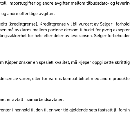
toll, importutgifter og andre avgifter mellom tilbudsdato- og leverin
 og andre offentlige avgifter.
itt (kredittgrense). Kredittgrense vil bli vurdert av Selger i forho
nsen må avklares mellom partene dersom tilbudet for øvrig akseptere
lingssikkerhet for hele eller deler av leveransen. Selger forbeholder
m Kjøper ønsker en spesiell kvalitet, må Kjøper oppgi dette skriftlig 
ndelsen av varen, eller for varens kompatibilitet med andre produkte
net er avtalt i samarbeidsavtalen.
renter i henhold til den til enhver tid gjeldende sats fastsatt jf. f