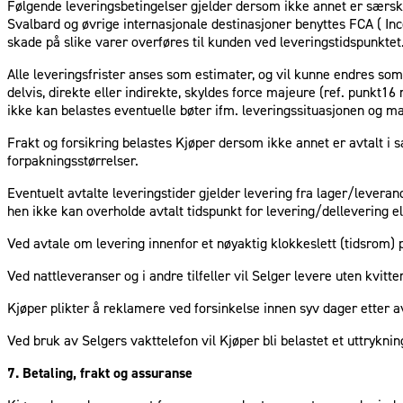
Følgende leveringsbetingelser gjelder dersom ikke annet er særskilt 
Svalbard og øvrige internasjonale destinasjoner benyttes FCA ( Inc
skade på slike varer overføres til kunden ved leveringstidspunktet
Alle leveringsfrister anses som estimater, og vil kunne endres som
delvis, direkte eller indirekte, skyldes force majeure (ref. punkt1
ikke kan belastes eventuelle bøter ifm. leveringssituasjonen og m
Frakt og forsikring belastes Kjøper dersom ikke annet er avtalt i s
forpakningsstørrelser.
Eventuelt avtalte leveringstider gjelder levering fra lager/leverand
hen ikke kan overholde avtalt tidspunkt for levering/dellevering e
Ved avtale om levering innenfor et nøyaktig klokkeslett (tidsrom) 
Ved nattleveranser og i andre tilfeller vil Selger levere uten kvitt
Kjøper plikter å reklamere ved forsinkelse innen syv dager etter av
Ved bruk av Selgers vakttelefon vil Kjøper bli belastet et uttrykni
7. Betaling, frakt og assuranse