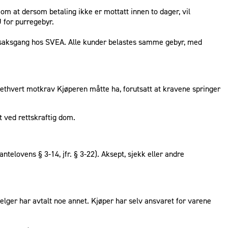
om at dersom betaling ikke er mottatt innen to dager, vil
U for purregebyr.
g saksgang hos SVEA. Alle kunder belastes samme gebyr, med
ot ethvert motkrav Kjøperen måtte ha, forutsatt at kravene springer
t ved rettskraftig dom.
ntelovens § 3-14, jfr. § 3-22). Aksept, sjekk eller andre
elger har avtalt noe annet. Kjøper har selv ansvaret for varene