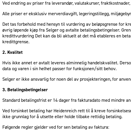
Ved endring av priser fra leverandør, valutakurser, fraktkostnader, 
Alle priser er eksklusiv merverdiavgift, legeringstillegg, miljøgebyr
Det tas forbehold med hensyn til vurdering av beløpsgrense for kred
øvrig løpende kjøp fra Selger og avtalte betalingsbetingelser. Gre
kredittvurdering Det kan da bli aktuelt at det må etableres en beta
kredittgrense.
2. Kvalitet
Hvis ikke annet er avtalt leveres alminnelig handelskvalitet. Derso
data og varen i sin helhet passer for funksjonen/sitt behov.
Selger er ikke ansvarlig for noen del av prosjekteringen, for anve
3. Betalingsbetingelser
Standard betalingsfrist er 14 dager fra fakturadato med mindre an
Ved forsinket betaling har Heidenreich rett til å kreve forsinkelses
ikke grunnlag for å utsette eller holde tilbake rettidig betaling.
Følgende regler gjelder ved for sen betaling av faktura: