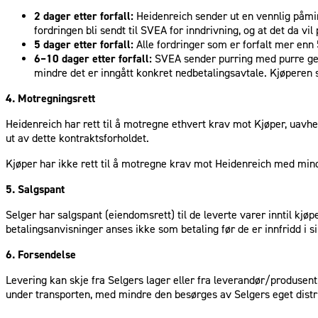
2 dager etter forfall:
Heidenreich sender ut en vennlig påmin
fordringen bli sendt til SVEA for inndrivning, og at det da v
5 dager etter forfall:
Alle fordringer som er forfalt mer enn 
6–10 dager etter forfall:
SVEA sender purring med purre geb
mindre det er inngått konkret nedbetalingsavtale. Kjøperen 
4. Motregningsrett
Heidenreich har rett til å motregne ethvert krav mot Kjøper, uavhen
ut av dette kontraktsforholdet.
Kjøper har ikke rett til å motregne krav mot Heidenreich med mindre
5. Salgspant
Selger har salgspant (eiendomsrett) til de leverte varer inntil kjøp
betalingsanvisninger anses ikke som betaling før de er innfridd i si
6. Forsendelse
Levering kan skje fra Selgers lager eller fra leverandør/produsen
under transporten, med mindre den besørges av Selgers eget distr