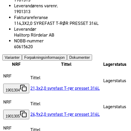
1901313
Leverandørens varenr.
1901313
Fakturareferanse
114,3X2,0 SYREFAST T-RØR PRESSET 316L
Leverandør
Halltorp Rördelar AB
NOBB-nummer
60615620
Varianter
Forpakningsinformasjon
Dokumenter
NRF
Tittel
Lagerstatus
NRF
Tittel
Lagerstatus
21,3x2,0 syrefast T-rør presset 316L
1901304
NRF
Tittel
Lagerstatus
26,9x2,0 syrefast T-rør presset 316L
1901305
NRF
Tittel