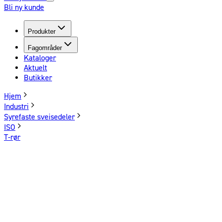
Bli ny kunde
Produkter
Fagområder
Kataloger
Aktuelt
Butikker
Hjem
Industri
Syrefaste sveisedeler
ISO
T-rør