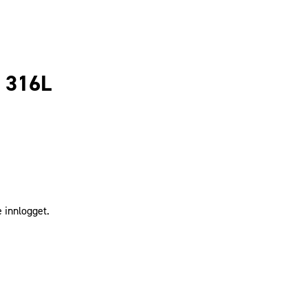
t 316L
 innlogget.