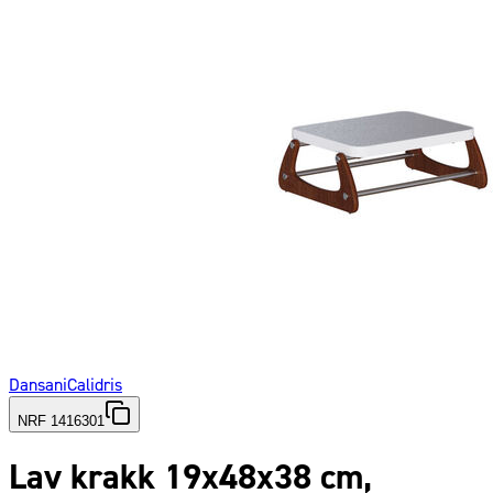
Dansani
Calidris
NRF 1416301
Lav krakk 19x48x38 cm,