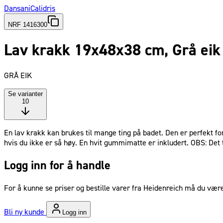
Dansani
Calidris
NRF 1416300
Lav krakk 19x48x38 cm, Grå eik
GRÅ EIK
Se varianter
10
En lav krakk kan brukes til mange ting på badet. Den er perfekt fo
hvis du ikke er så høy. En hvit gummimatte er inkludert. OBS: Det t
Logg inn for å handle
For å kunne se priser og bestille varer fra Heidenreich må du være
Bli ny kunde
Logg inn