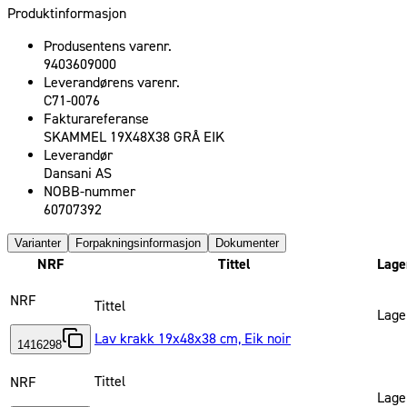
Produktinformasjon
Produsentens varenr.
9403609000
Leverandørens varenr.
C71-0076
Fakturareferanse
SKAMMEL 19X48X38 GRÅ EIK
Leverandør
Dansani AS
NOBB-nummer
60707392
Varianter
Forpakningsinformasjon
Dokumenter
NRF
Tittel
Lage
NRF
Tittel
Lage
Lav krakk 19x48x38 cm, Eik noir
1416298
Tittel
NRF
Lage