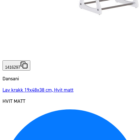
1416297
Dansani
Lav krakk 19x48x38 cm, Hvit matt
HVIT MATT