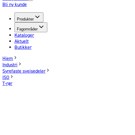
Bli ny kunde
Produkter
Fagområder
Kataloger
Aktuelt
Butikker
Hjem
Industri
Syrefaste sveisedeler
ISO
T-rør