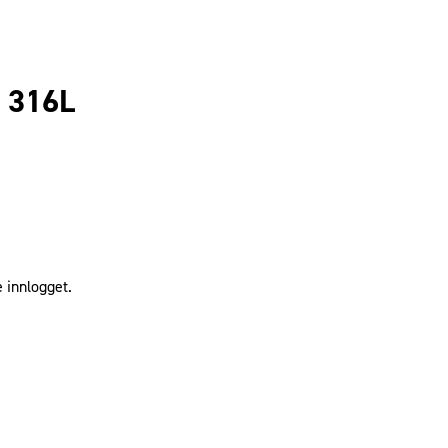
t 316L
 innlogget.