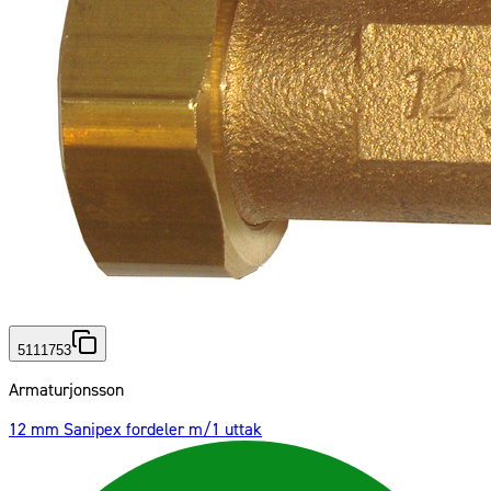
5111753
Armaturjonsson
12 mm Sanipex fordeler m/1 uttak