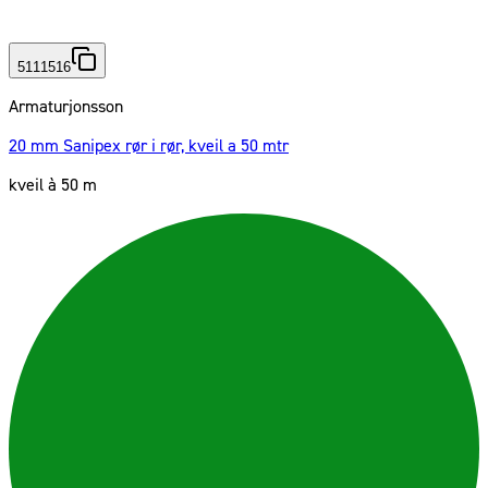
5111516
Armaturjonsson
20 mm Sanipex rør i rør, kveil a 50 mtr
kveil à 50 m