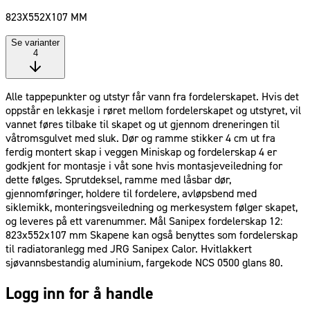
823X552X107 MM
Se varianter
4
Alle tappepunkter og utstyr får vann fra fordelerskapet. Hvis det
oppstår en lekkasje i røret mellom fordelerskapet og utstyret, vil
vannet føres tilbake til skapet og ut gjennom dreneringen til
våtromsgulvet med sluk. Dør og ramme stikker 4 cm ut fra
ferdig montert skap i veggen Miniskap og fordelerskap 4 er
godkjent for montasje i våt sone hvis montasjeveiledning for
dette følges. Sprutdeksel, ramme med låsbar dør,
gjennomføringer, holdere til fordelere, avløpsbend med
siklemikk, monteringsveiledning og merkesystem følger skapet,
og leveres på ett varenummer. Mål Sanipex fordelerskap 12:
823x552x107 mm Skapene kan også benyttes som fordelerskap
til radiatoranlegg med JRG Sanipex Calor. Hvitlakkert
sjøvannsbestandig aluminium, fargekode NCS 0500 glans 80.
Logg inn for å handle