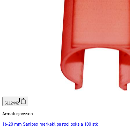
5112442
Armaturjonsson
16-20 mm Sanipex merkeklips rød, boks a 100 stk