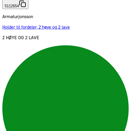
5112654
Armaturjonsson
Holder til fordeler, 2 høye og 2 lave
2 HØYE OG 2 LAVE