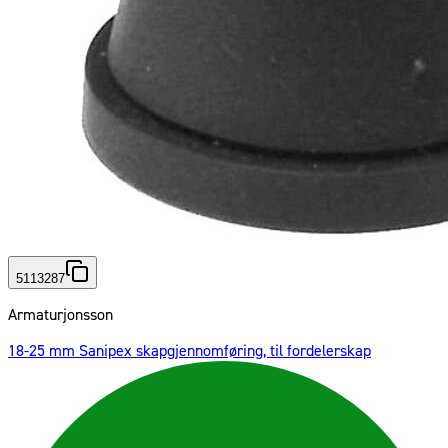
5113287
Armaturjonsson
18-25 mm Sanipex skapgjennomføring, til fordelerskap