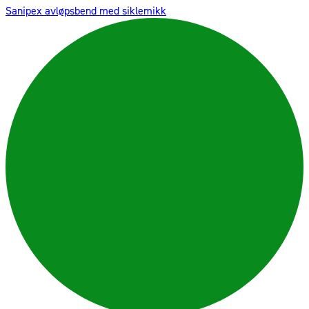
Sanipex avløpsbend med siklemikk