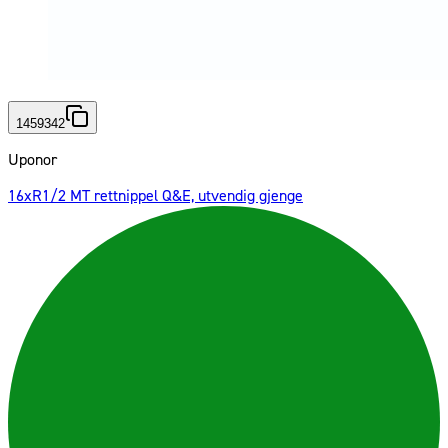
1459342
Uponor
16xR1/2 MT rettnippel Q&E, utvendig gjenge