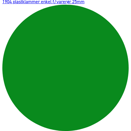
1904 plastklammer enkel f/varerør 25mm