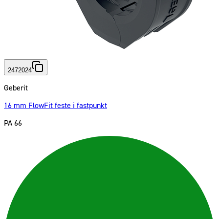
2472024
Geberit
16 mm FlowFit feste i fastpunkt
PA 66