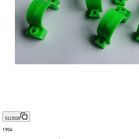
5113528
1904