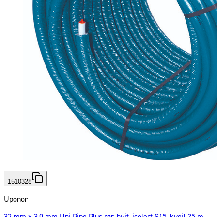
1510328
Uponor
32 mm x 3,0 mm Uni Pipe Plus rør, hvit, isolert S15, kveil 25 m