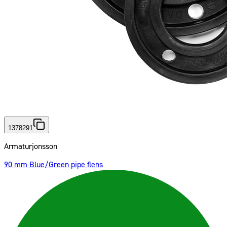
1378291
Armaturjonsson
90 mm Blue/Green pipe flens