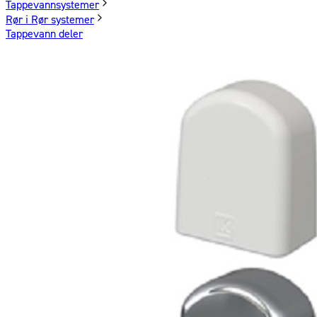
Tappevannsystemer
Rør i Rør systemer
Tappevann deler