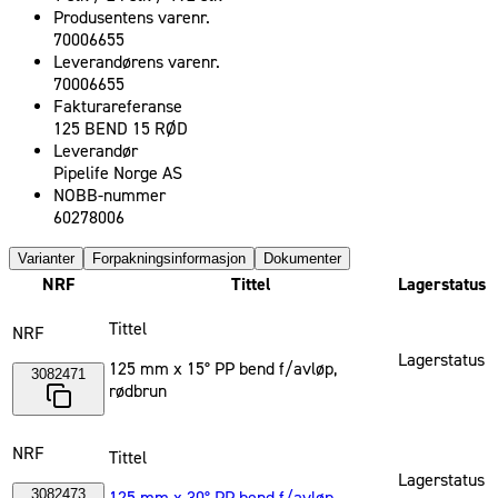
Produsentens varenr.
70006655
Leverandørens varenr.
70006655
Fakturareferanse
125 BEND 15 RØD
Leverandør
Pipelife Norge AS
NOBB-nummer
60278006
Varianter
Forpakningsinformasjon
Dokumenter
NRF
Tittel
Lagerstatus
Tittel
NRF
Lagerstatus
125 mm x 15° PP bend f/avløp,
3082471
rødbrun
NRF
Tittel
Lagerstatus
3082473