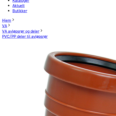
Kataloger
Aktuelt
Butikker
Hjem
VA
VA avløpsrør og deler
PVC/PP deler til avløpsrør