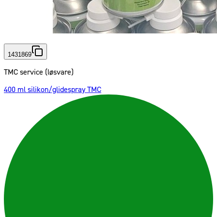
1431869
TMC service (løsvare)
400 ml silikon/glidespray TMC