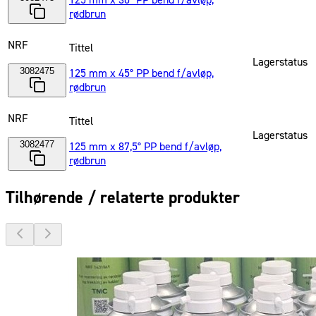
125 mm x 30° PP bend f/avløp,
rødbrun
NRF
Tittel
Lagerstatus
3082475
125 mm x 45° PP bend f/avløp,
rødbrun
NRF
Tittel
Lagerstatus
3082477
125 mm x 87,5° PP bend f/avløp,
rødbrun
Tilhørende / relaterte produkter