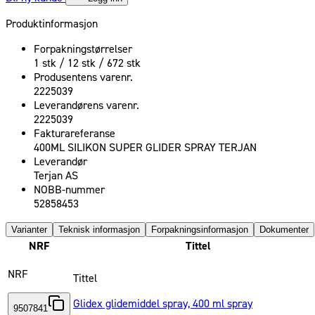
Produktinformasjon
Forpakningstørrelser
1 stk / 12 stk / 672 stk
Produsentens varenr.
2225039
Leverandørens varenr.
2225039
Fakturareferanse
400ML SILIKON SUPER GLIDER SPRAY TERJAN
Leverandør
Terjan AS
NOBB-nummer
52858453
Varianter
Teknisk informasjon
Forpakningsinformasjon
Dokumenter
NRF
Tittel
NRF
Tittel
Glidex glidemiddel spray, 400 ml spray
9507841