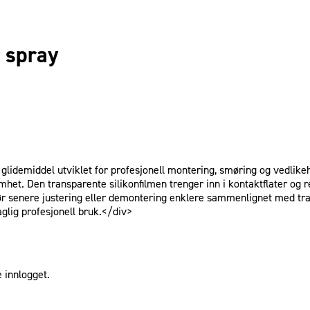
r spray
 glidemiddel utviklet for profesjonell montering, smøring og vedlike
mhet. Den transparente silikonfilmen trenger inn i kontaktflater og
gjør senere justering eller demontering enklere sammenlignet med tr
glig profesjonell bruk.</div>
 innlogget.