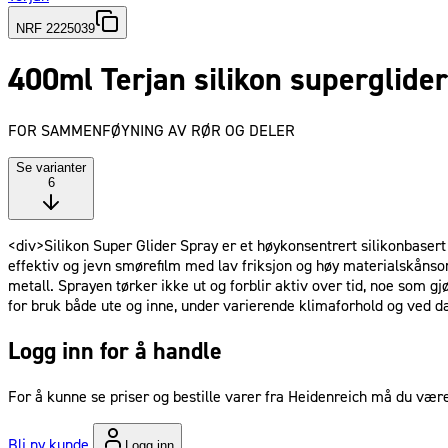
NRF 2225039
400ml Terjan silikon superglide
FOR SAMMENFØYNING AV RØR OG DELER
Se varianter
6
<div>Silikon Super Glider Spray er et høykonsentrert silikonbasert
effektiv og jevn smørefilm med lav friksjon og høy materialskånso
metall. Sprayen tørker ikke ut og forblir aktiv over tid, noe som 
for bruk både ute og inne, under varierende klimaforhold og ved da
Logg inn for å handle
For å kunne se priser og bestille varer fra Heidenreich må du være
Bli ny kunde
Logg inn