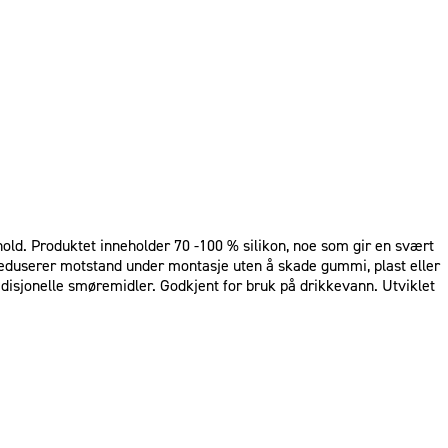
hold. Produktet inneholder 70 -100 % silikon, noe som gir en svært
 reduserer motstand under montasje uten å skade gummi, plast eller
adisjonelle smøremidler. Godkjent for bruk på drikkevann. Utviklet