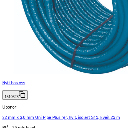
Nytt hos oss
1510328
Uponor
32 mm x 3,0 mm Uni Pipe Plus rør, hvit, isolert S15, kveil 25 m
Blå - 25 mtr kveil