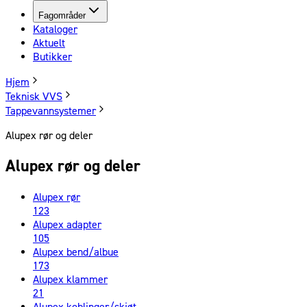
Fagområder
Kataloger
Aktuelt
Butikker
Hjem
Teknisk VVS
Tappevannsystemer
Alupex rør og deler
Alupex rør og deler
Alupex rør
123
Alupex adapter
105
Alupex bend/albue
173
Alupex klammer
21