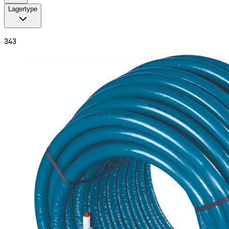
Lagertype
343