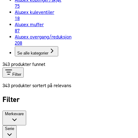
Alupex koblinger/skjøt
75
Alupex kuleventiler
18
Alupex muffer
87
Alupex overgang/reduksjon
208
Se alle kategorier
343
produkter funnet
Filter
343
produkter sortert på relevans
Filter
Merkevare
Serie