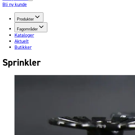
Bli ny kunde
Produkter
Fagområder
Kataloger
Aktuelt
Butikker
Sprinkler