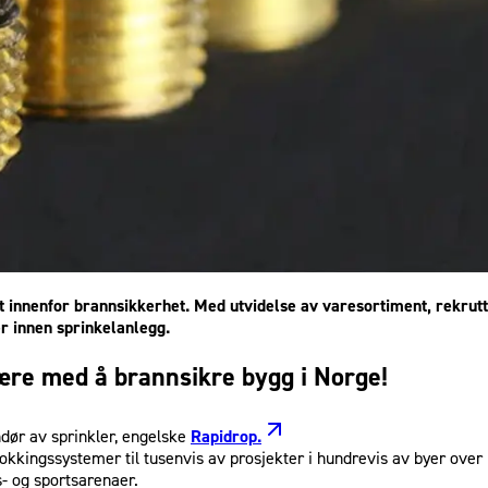
nt innenfor brannsikkerhet. Med utvidelse av varesortiment, rekrut
er innen sprinkelanlegg.
ære med å brannsikre bygg i Norge!
dør av sprinkler, engelske
Rapidrop.
okkingssystemer til tusenvis av prosjekter i hundrevis av byer over 
s- og sportsarenaer.