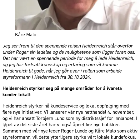
Kåre Malo
Jeg ser frem til den spennende reisen Heidenreich står overfor
under Roger sin ledelse og de mulighetene som ligger foran oss.
Det har vært en spennende periode for meg å lede Heidenreich,
og jeg har fortsatt kunnskap og erfaring som vil komme
Heidenreich til gode, når jeg går over i rollen som arbeide
styreformann i Heidenreich fra 30.10.2024.
Heidenreich styrker seg på mange områder for å ivareta
kunder lokalt
Heidenreich styrker nå kundeservice og lokal oppfølging med
flere nye initiativer. Vi lanserer vår nye netthandel 4. november,
og vi har ansatt Torbjørn Lund som ny distriktssjef for Innlandet. I
løpet av det siste året har vi også åpnet fire nye butikker.
Sammen med vår nye leder Roger Lunde og Kåre Malo som aktiv
styreformann, vil dette ytterligere styrke vårt lokale kundefokus.