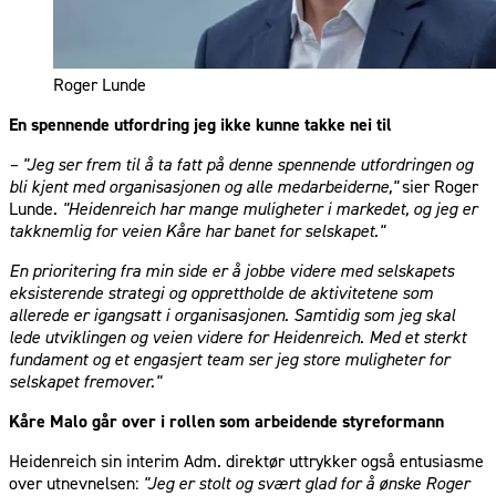
Roger Lunde
En spennende utfordring jeg ikke kunne takke nei til
– "Jeg ser frem til å ta fatt på denne spennende utfordringen og
bli kjent med organisasjonen og alle medarbeiderne,"
sier Roger
Lunde.
"Heidenreich har mange muligheter i markedet, og jeg er
takknemlig for veien Kåre har banet for selskapet."
En prioritering fra min side er å jobbe videre med selskapets
eksisterende strategi og opprettholde de aktivitetene som
allerede er igangsatt i organisasjonen. Samtidig som jeg skal
lede utviklingen og veien videre for Heidenreich. Med et sterkt
fundament og et engasjert team ser jeg store muligheter for
selskapet fremover."
Kåre Malo går over i rollen som arbeidende styreformann
Heidenreich sin interim Adm. direktør uttrykker også entusiasme
over utnevnelsen:
"Jeg er stolt og svært glad for å ønske Roger