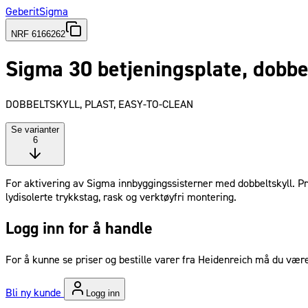
Geberit
Sigma
NRF 6166262
Sigma 30 betjeningsplate, dobbel
DOBBELTSKYLL, PLAST, EASY-TO-CLEAN
Se varianter
6
For aktivering av Sigma innbyggingssisterner med dobbeltskyll. Prod
lydisolerte trykkstag, rask og verktøyfri montering.
Logg inn for å handle
For å kunne se priser og bestille varer fra Heidenreich må du være
Bli ny kunde
Logg inn