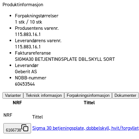
Produktinformasjon
Forpakningstørrelser
1 stk / 10 stk
Produsentens varenr.
115.883.16.1
Leverandørens varenr.
115.883.16.1
Fakturareferanse
SIGMA30 BETJENTINGSPLATE DBL.SKYLL SORT
Leverandør
Geberit AS
NOBB-nummer
60453544
Varianter
Teknisk informasjon
Forpakningsinformasjon
Dokumenter
NRF
Tittel
NRF
Tittel
Sigma 30 betjeningsplate, dobbelskyll, hvit/forgyllet
6166738