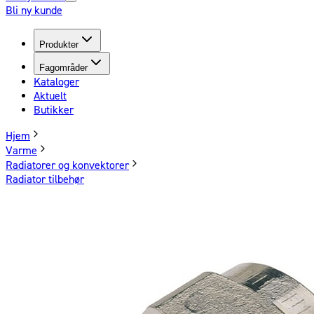
Bli ny kunde
Produkter
Fagområder
Kataloger
Aktuelt
Butikker
Hjem
Varme
Radiatorer og konvektorer
Radiator tilbehør