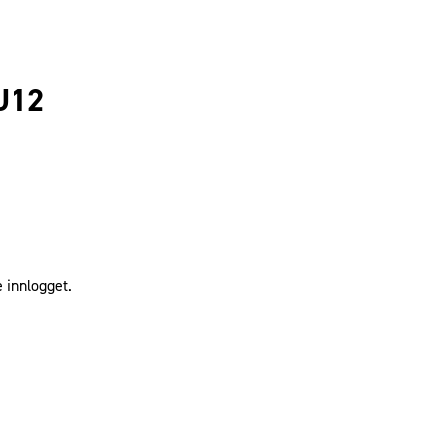
U12
 innlogget.