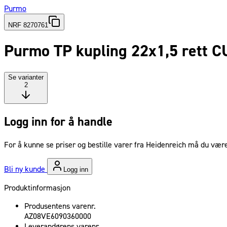
Purmo
NRF 8270761
Purmo TP kupling 22x1,5 rett C
Se varianter
2
Logg inn for å handle
For å kunne se priser og bestille varer fra Heidenreich må du være
Bli ny kunde
Logg inn
Produktinformasjon
Produsentens varenr.
AZ08VE6090360000
Leverandørens varenr.