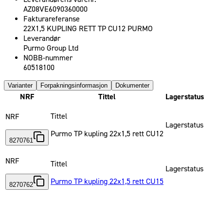
AZ08VE6090360000
Fakturareferanse
22X1,5 KUPLING RETT TP CU12 PURMO
Leverandør
Purmo Group Ltd
NOBB-nummer
60518100
Varianter
Forpakningsinformasjon
Dokumenter
NRF
Tittel
Lagerstatus
Tittel
NRF
Lagerstatus
Purmo TP kupling 22x1,5 rett CU12
8270761
NRF
Tittel
Lagerstatus
Purmo TP kupling 22x1,5 rett CU15
8270762