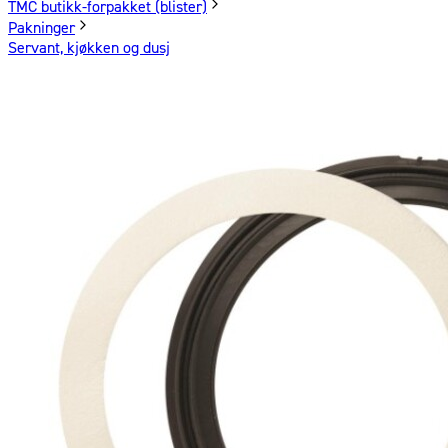
TMC butikk-forpakket (blister)
Pakninger
Servant, kjøkken og dusj