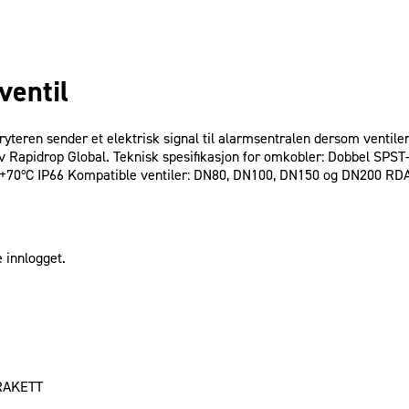
ventil
ryteren sender et elektrisk signal til alarmsentralen dersom venti
 Rapidrop Global. Teknisk spesifikasjon for omkobler: Dobbel SPST
l +70ºC IP66 Kompatible ventiler: DN80, DN100, DN150 og DN200 RD
 innlogget.
RAKETT