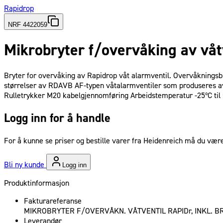
Rapidrop
NRF 4422059
Mikrobryter f/overvåking av våt
Bryter for overvåking av Rapidrop våt alarmventil. Overvåkningsb
størrelser av RDAVB AF-typen våtalarmventiler som produseres av
Rulletrykker M20 kabelgjennomføring Arbeidstemperatur -25ºC ti
Logg inn for å handle
For å kunne se priser og bestille varer fra Heidenreich må du være
Bli ny kunde
Logg inn
Produktinformasjon
Fakturareferanse
MIKROBRYTER F/OVERVÅKN. VÅTVENTIL RAPIDr, INKL. B
Leverandør