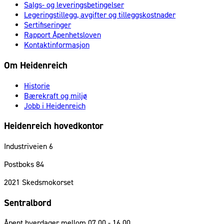
Salgs- og leveringsbetingelser
Legeringstillegg, avgifter og tilleggskostnader
Sertifiseringer
Rapport Åpenhetsloven
Kontaktinformasjon
Om Heidenreich
Historie
Bærekraft og miljø
Jobb i Heidenreich
Heidenreich hovedkontor
Industriveien 6
Postboks 84
2021
Skedsmokorset
Sentralbord
Åpent hverdager mellom 07.00 - 16.00