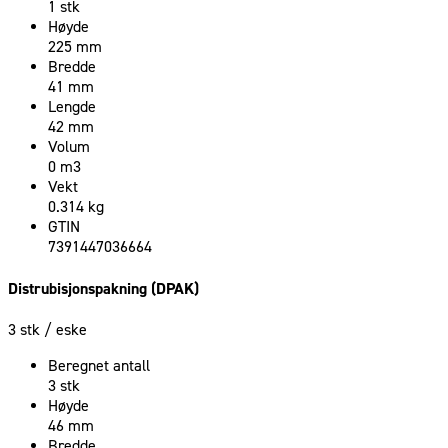
1 stk
Høyde
225 mm
Bredde
41 mm
Lengde
42 mm
Volum
0 m3
Vekt
0.314 kg
GTIN
7391447036664
Distrubisjonspakning (DPAK)
3 stk
/ eske
Beregnet antall
3 stk
Høyde
46 mm
Bredde