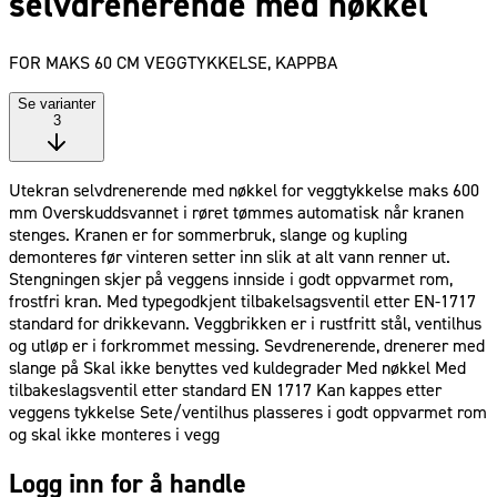
selvdrenerende med nøkkel
FOR MAKS 60 CM VEGGTYKKELSE, KAPPBA
Se varianter
3
Utekran selvdrenerende med nøkkel for veggtykkelse maks 600
mm Overskuddsvannet i røret tømmes automatisk når kranen
stenges. Kranen er for sommerbruk, slange og kupling
demonteres før vinteren setter inn slik at alt vann renner ut.
Stengningen skjer på veggens innside i godt oppvarmet rom,
frostfri kran. Med typegodkjent tilbakelsagsventil etter EN-1717
standard for drikkevann. Veggbrikken er i rustfritt stål, ventilhus
og utløp er i forkrommet messing. Sevdrenerende, drenerer med
slange på Skal ikke benyttes ved kuldegrader Med nøkkel Med
tilbakeslagsventil etter standard EN 1717 Kan kappes etter
veggens tykkelse Sete/ventilhus plasseres i godt oppvarmet rom
og skal ikke monteres i vegg
Logg inn for å handle