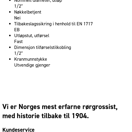
Nominell diameter, utløp
1/2"
Nøkkelbetjent
Nei
Tilbakeslagssikring i henhold til EN 1717
EB
Utløpstut, utførsel
Fast
Dimensjon tilførselstilkobling
1/2"
Kranmunnstykke
Utvendige gjenger
Vi er Norges mest erfarne rørgrossist,
med historie tilbake til 1904.
Kundeservice