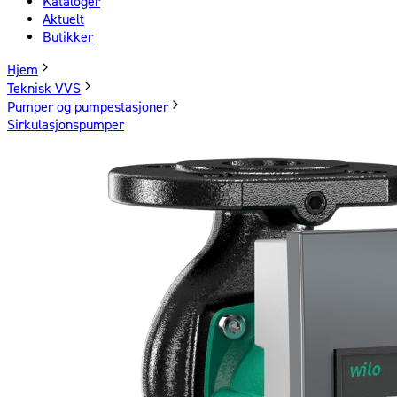
Kataloger
Aktuelt
Butikker
Hjem
Teknisk VVS
Pumper og pumpestasjoner
Sirkulasjonspumper