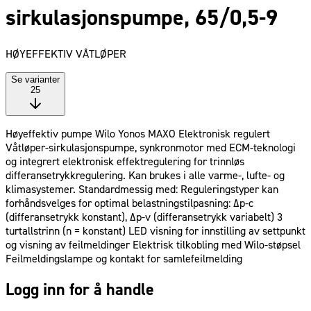
sirkulasjonspumpe, 65/0,5-9
HØYEFFEKTIV VÅTLØPER
Se varianter
25
Høyeffektiv pumpe Wilo Yonos MAXO Elektronisk regulert
Våtløper-sirkulasjonspumpe, synkronmotor med ECM-teknologi
og integrert elektronisk effektregulering for trinnløs
differansetrykkregulering. Kan brukes i alle varme-, lufte- og
klimasystemer. Standardmessig med: Reguleringstyper kan
forhåndsvelges for optimal belastningstilpasning: Δp-c
(differansetrykk konstant), Δp-v (differansetrykk variabelt) 3
turtallstrinn (n = konstant) LED visning for innstilling av settpunkt
og visning av feilmeldinger Elektrisk tilkobling med Wilo-støpsel
Feilmeldingslampe og kontakt for samlefeilmelding
Logg inn for å handle