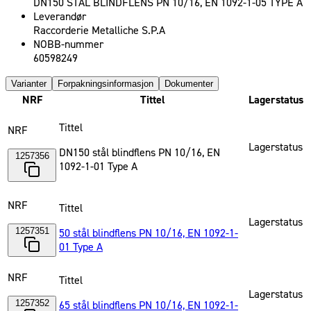
DN150 STÅL BLINDFLENS PN 10/16, EN 1092-1-05 TYPE A
Leverandør
Raccorderie Metalliche S.P.A
NOBB-nummer
60598249
Varianter
Forpakningsinformasjon
Dokumenter
NRF
Tittel
Lagerstatus
Tittel
NRF
Lagerstatus
DN150 stål blindflens PN 10/16, EN
1257356
1092-1-01 Type A
NRF
Tittel
Lagerstatus
1257351
50 stål blindflens PN 10/16, EN 1092-1-
01 Type A
NRF
Tittel
Lagerstatus
1257352
65 stål blindflens PN 10/16, EN 1092-1-