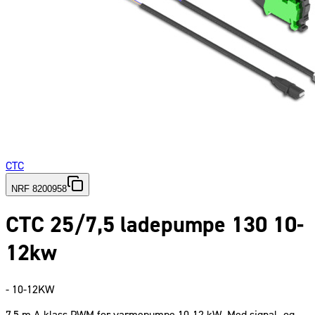
CTC
NRF 8200958
CTC 25/7,5 ladepumpe 130 10-
12kw
- 10-12KW
7,5 m A-klass PWM for varmepumpe 10-12 kW. Med signal- og