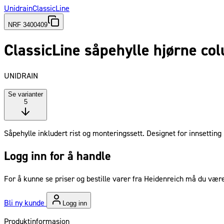
Unidrain
ClassicLine
NRF 3400409
ClassicLine såpehylle hjørne col
UNIDRAIN
Se varianter
5
Såpehylle inkludert rist og monteringssett. Designet for innsetting 
Logg inn for å handle
For å kunne se priser og bestille varer fra Heidenreich må du være
Bli ny kunde
Logg inn
Produktinformasjon