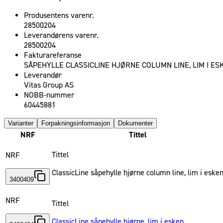
Produsentens varenr.
28500204
Leverandørens varenr.
28500204
Fakturareferanse
SÅPEHYLLE CLASSICLINE HJØRNE COLUMN LINE, LIM I ES
Leverandør
Vitas Group AS
NOBB-nummer
60445881
Varianter
Forpakningsinformasjon
Dokumenter
NRF
Tittel
Tittel
NRF
ClassicLine såpehylle hjørne column line, lim i eske
3400409
NRF
Tittel
ClassicLine såpehylle hjørne, lim i esken