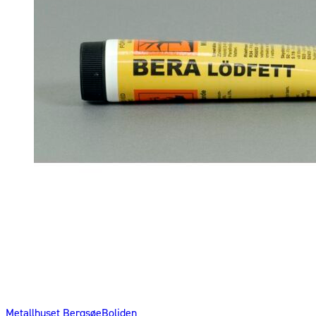
Metallhuset Bergsøe
Boliden