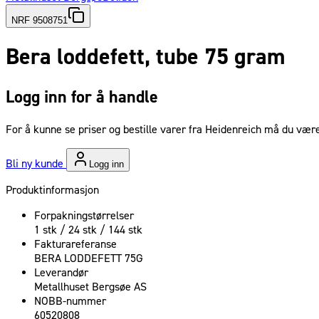
NRF 9508751
Bera loddefett, tube 75 gram
Logg inn for å handle
For å kunne se priser og bestille varer fra Heidenreich må du være
Bli ny kunde
Logg inn
Produktinformasjon
Forpakningstørrelser
1 stk / 24 stk / 144 stk
Fakturareferanse
BERA LODDEFETT 75G
Leverandør
Metallhuset Bergsøe AS
NOBB-nummer
60520808