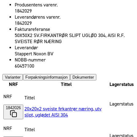
Produsentens varenr.
1842029
Leverandørens varenr.
1842029
Fakturareferanse
50X50X2 SV.FIRKANTRØR SLIPT UGLØD 304, AISI R.F.
SVEISTE RØR NÆRING
Leverandør
Stappert Noxon BV
NOBB-nummer
60457100
Varianter
Forpakningsinformasjon
Dokumenter
NRF
Tittel
Lagerstatus
NRF
Tittel
Lagerstatus
1842026
20x20x2 sveiste firkantrør næring, utv
slipt, uglødet AISI 304
NRF
Tittel
Lagerstatus