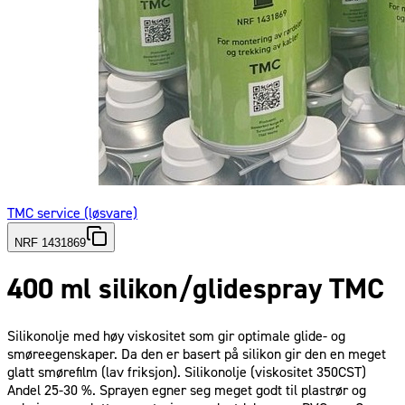
TMC service (løsvare)
NRF 1431869
400 ml silikon/glidespray TMC
Silikonolje med høy viskositet som gir optimale glide- og
smøreegenskaper. Da den er basert på silikon gir den en meget
glatt smørefilm (lav friksjon). Silikonolje (viskositet 350CST)
Andel 25-30 %. Sprayen egner seg meget godt til plastrør og