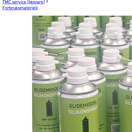
TMC service (løsvare)
Forbruksmateriell