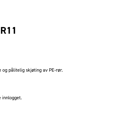
DR11
og pålitelig skjøting av PE-rør.
 innlogget.