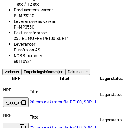
1 stk / 12 stk
Produsentens varenr.
PI-MP355C
Leverandørens varenr.
PI-MP355C
Fakturareferanse
355 EL MUFFE PE100 SDR11
Leverandør
Eurofusion AS
NOBB-nummer
60610921
Varianter
Forpakningsinformasjon
Dokumenter
NRF
Tittel
Lagerstatus
NRF
Tittel
Lagerstatus
20 mm elektromuffe PE100, SDR11
2453345
NRF
Tittel
Lagerstatus
25 mm elektromuffe PE100, SDR11