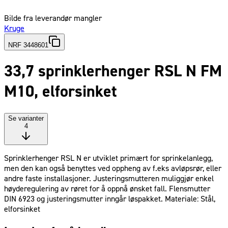
Bilde fra leverandør mangler
Kruge
NRF 3448601
33,7 sprinklerhenger RSL N FM
M10, elforsinket
Se varianter
4
Sprinklerhenger RSL N er utviklet primært for sprinkelanlegg,
men den kan også benyttes ved oppheng av f.eks avløpsrør, eller
andre faste installasjoner. Justeringsmutteren muliggjør enkel
høyderegulering av røret for å oppnå ønsket fall. Flensmutter
DIN 6923 og justeringsmutter inngår løspakket. Materiale: Stål,
elforsinket