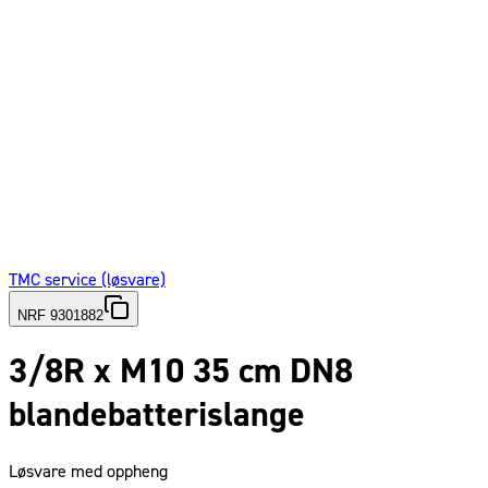
TMC service (løsvare)
NRF 9301882
3/8R x M10 35 cm DN8
blandebatterislange
Løsvare med oppheng