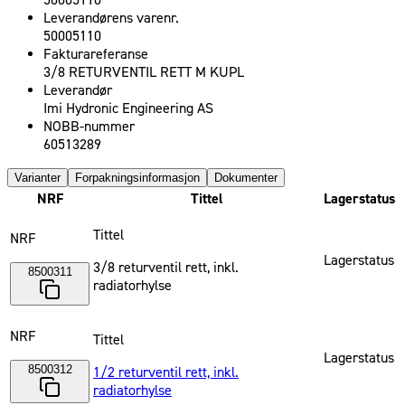
50005110
Leverandørens varenr.
50005110
Fakturareferanse
3/8 RETURVENTIL RETT M KUPL
Leverandør
Imi Hydronic Engineering AS
NOBB-nummer
60513289
Varianter
Forpakningsinformasjon
Dokumenter
NRF
Tittel
Lagerstatus
Tittel
NRF
Lagerstatus
3/8 returventil rett, inkl.
8500311
radiatorhylse
NRF
Tittel
Lagerstatus
8500312
1/2 returventil rett, inkl.
radiatorhylse