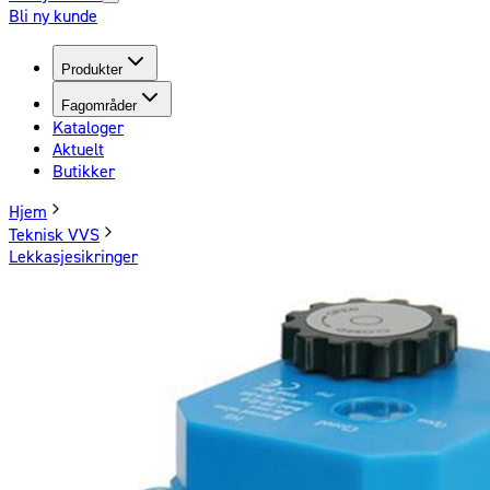
Bli ny kunde
Produkter
Fagområder
Kataloger
Aktuelt
Butikker
Hjem
Teknisk VVS
Lekkasjesikringer