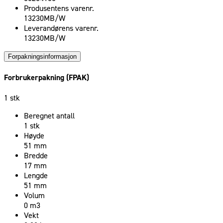
Produsentens varenr.
13230MB/W
Leverandørens varenr.
13230MB/W
Forpakningsinformasjon
Forbrukerpakning (FPAK)
1 stk
Beregnet antall
1 stk
Høyde
51 mm
Bredde
17 mm
Lengde
51 mm
Volum
0 m3
Vekt