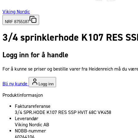
Viking Nordic
NRF 8755187
3/4 sprinklerhode K107 RES SS
Logg inn for å handle
For å kunne se priser og bestille varer fra Heidenreich må du være
Bli ny kunde
Logg inn
Produktinformasjon
Fakturareferanse
3/4 SPR.HODE K107 RES SSP HVIT 68C VK458
Leverandør
Viking Nordic AB
NOBB-nummer
60264106