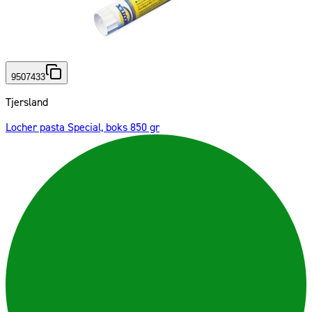
9507433
Tjersland
Locher pasta Special, boks 850 gr