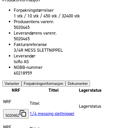
Produktinformasjon
Forpakningstørrelser
1 stk / 10 stk / 450 stk / 32400 stk
Produsentens varenr.
5020465
Leverandørens varenr.
5020465
Fakturareferanse
3/4R MESS SLETTNIPPEL
Leverandør
Isiflo AS
NOBB-nummer
60218959
Varianter
Forpakningsinformasjon
Dokumenter
NRF
Tittel
Lagerstatus
NRF
Tittel
Lagerstatus
1/4 messing slettnippel
5020462
NRF