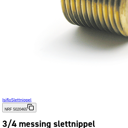
Isiflo
Slettnippel
NRF 5020465
3/4 messing slettnippel