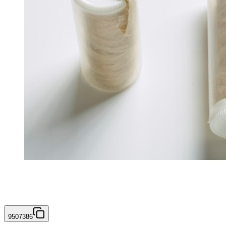
9507386