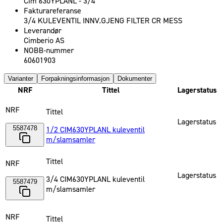
Cim 630YPLANL - 3/4
Fakturareferanse
3/4 KULEVENTIL INNV.GJENG FILTER CR MESS
Leverandør
Cimberio AS
NOBB-nummer
60601903
Varianter
Forpakningsinformasjon
Dokumenter
NRF
Tittel
Lagerstatus
NRF
Tittel
Lagerstatus
5587478
1/2 CIM630YPLANL kuleventil
m/slamsamler
Tittel
NRF
Lagerstatus
3/4 CIM630YPLANL kuleventil
5587479
m/slamsamler
NRF
Tittel