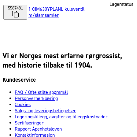
Lagerstatus
5587481
1 CIM630YPLANL kuleventil
m/slamsamler
Vi er Norges mest erfarne rørgrossist,
med historie tilbake til 1904.
Kundeservice
FAQ / Ofte stilte spørsmål
Personvernerklæring
Cookies
Salgs- og leveringsbetingelser
Legeringstillegg, avgifter og tilleggskostnader
Sertifiseringer
Rapport Åpenhetsloven
Kontaktinformasjon