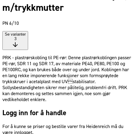
m/trykkmutter
PN 6/10
Se varianter
3
PRK - plastrørskobling til PE-rør: Denne plastrørkoblingen passer
PE-rør, SDR 11 og SDR 17, av materiale PE40, PE80, PE100 og
PE100RC, og kan brukes både over og under jord. Koblingen har
en lang rekke imponerende funksjoner som formsprøytede
trykkskruer i acetalplast med UVstabilisator.
Sollysbestandigheten sikrer mer pålitelig, problemfri drift. PRK
kan demonteres og settes sammen igjen, noe som gjør
vedlikeholdet enklere.
Logg inn for å handle
For å kunne se priser og bestille varer fra Heidenreich må du
være innlogget.