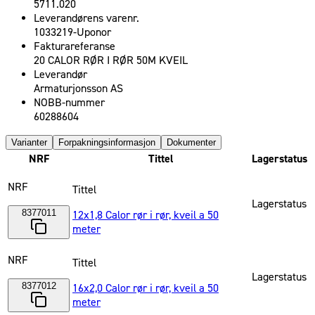
5711.020
Leverandørens varenr.
1033219-Uponor
Fakturareferanse
20 CALOR RØR I RØR 50M KVEIL
Leverandør
Armaturjonsson AS
NOBB-nummer
60288604
Varianter
Forpakningsinformasjon
Dokumenter
NRF
Tittel
Lagerstatus
NRF
Tittel
Lagerstatus
8377011
12x1,8 Calor rør i rør, kveil a 50
meter
NRF
Tittel
Lagerstatus
8377012
16x2,0 Calor rør i rør, kveil a 50
meter