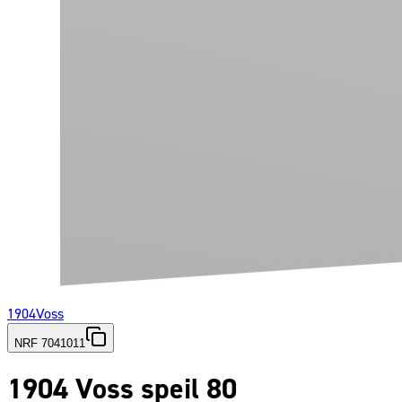
1904
Voss
NRF 7041011
1904 Voss speil 80