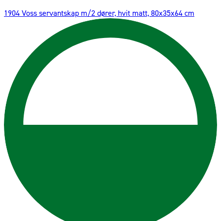
1904 Voss servantskap m/2 dører, hvit matt, 80x35x64 cm