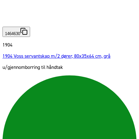
1464630
1904
1904 Voss servantskap m/2 dører, 80x35x64 cm, grå
u/gjennomborring til håndtak