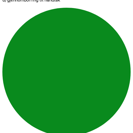
u/gjennomborring til håndtak