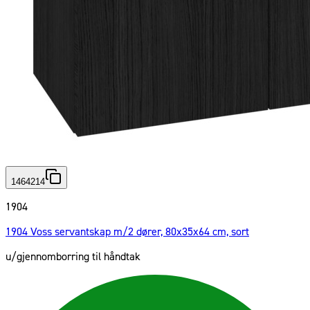
1464214
1904
1904 Voss servantskap m/2 dører, 80x35x64 cm, sort
u/gjennomborring til håndtak