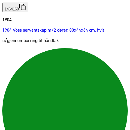
1464160
1904
1904 Voss servantskap m/2 dører, 80x44x64 cm, hvit
u/gjennomborring til håndtak