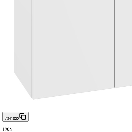
7041032
1904