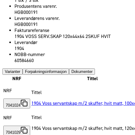
1 stk / 3 stk
Produsentens varenr.
HGB000191
Leverandørens varenr.
HGB000191
Fakturareferanse
1904 VOSS SERV.SKAP 120x44x64 2SKUF HVIT
Leverandør
1904
NOBB-nummer
60584660
Varianter
Forpakningsinformasjon
Dokumenter
NRF
Tittel
NRF
Tittel
1904 Voss servantskap m/2 skuffer, hvit matt, 100
7041024
Tittel
NRF
1904 Voss servantskap m/2 skuffer, hvit matt, 120
7041029