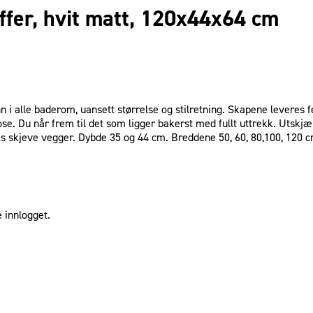
fer, hvit matt, 120x44x64 cm
nn i alle baderom, uansett størrelse og stilretning. Skapene levere
. Du når frem til det som ligger bakerst med fullt uttrekk. Utskjæring
eks skjeve vegger. Dybde 35 og 44 cm. Breddene 50, 60, 80,100, 12
 innlogget.