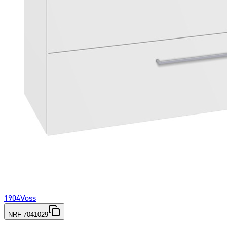
1904
Voss
NRF 7041029