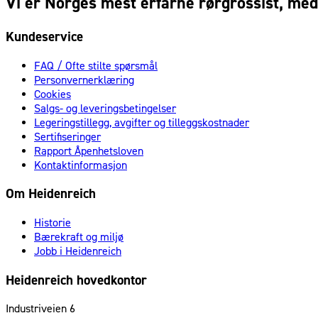
Vi er Norges mest erfarne rørgrossist, med 
Kundeservice
FAQ / Ofte stilte spørsmål
Personvernerklæring
Cookies
Salgs- og leveringsbetingelser
Legeringstillegg, avgifter og tilleggskostnader
Sertifiseringer
Rapport Åpenhetsloven
Kontaktinformasjon
Om Heidenreich
Historie
Bærekraft og miljø
Jobb i Heidenreich
Heidenreich hovedkontor
Industriveien 6