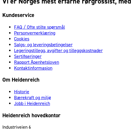
Vi er Norges mest erfarne rørgrossist, med 
Kundeservice
FAQ / Ofte stilte spørsmål
Personvernerklæring
Cookies
Salgs- og leveringsbetingelser
Legeringstillegg, avgifter og tilleggskostnader
Sertifiseringer
Rapport Åpenhetsloven
Kontaktinformasjon
Om Heidenreich
Historie
Bærekraft og miljø
Jobb i Heidenreich
Heidenreich hovedkontor
Industriveien 6