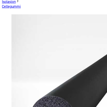
Isolasjon
Cellegummi