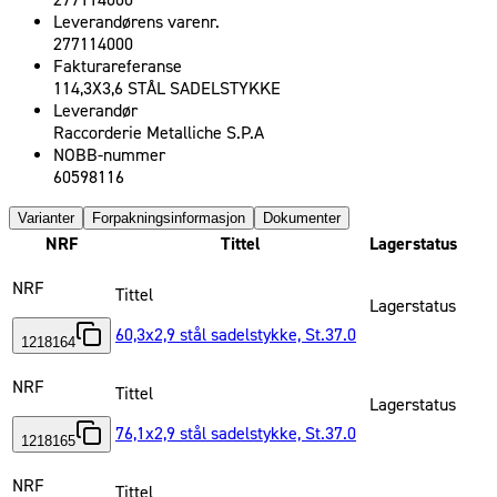
277114000
Leverandørens varenr.
277114000
Fakturareferanse
114,3X3,6 STÅL SADELSTYKKE
Leverandør
Raccorderie Metalliche S.P.A
NOBB-nummer
60598116
Varianter
Forpakningsinformasjon
Dokumenter
NRF
Tittel
Lagerstatus
NRF
Tittel
Lagerstatus
60,3x2,9 stål sadelstykke, St.37.0
1218164
NRF
Tittel
Lagerstatus
76,1x2,9 stål sadelstykke, St.37.0
1218165
NRF
Tittel