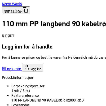
Norsk Wavin
NRF 3111004
110 mm PP langbend 90 kabelrø
R RØDT
Logg inn for å handle
For å kunne se priser og bestille varer fra Heidenreich må du være
Bli ny kunde
Logg inn
Produktinformasjon
Forpakningstørrelser
1 stk / 5 stk
Fakturareferanse
110 PP LANGBEND 90 KABELRØR R2000 RØD
Leverandør