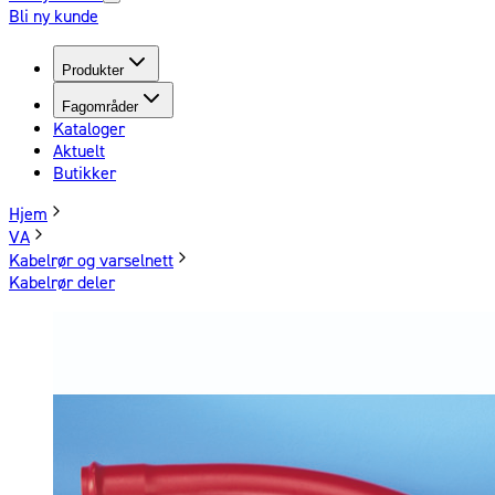
Bli ny kunde
Produkter
Fagområder
Kataloger
Aktuelt
Butikker
Hjem
VA
Kabelrør og varselnett
Kabelrør deler