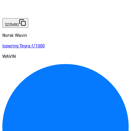
3225491
Norsk Wavin
toppring Tegra f/1000
WAVIN