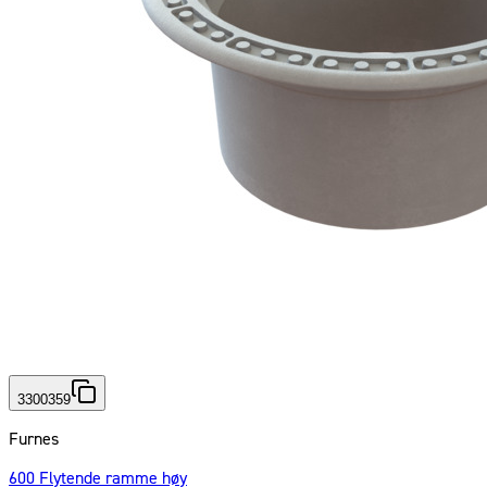
3300359
Furnes
600 Flytende ramme høy