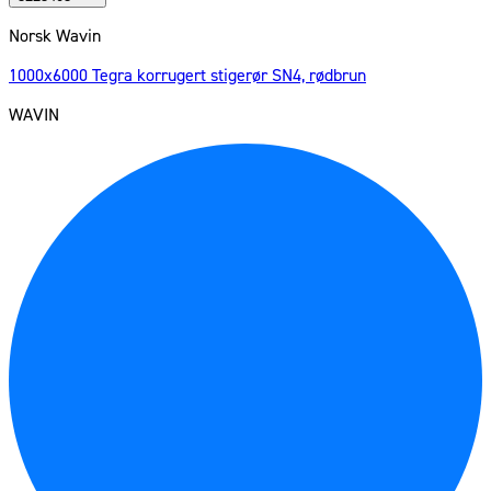
Norsk Wavin
1000x6000 Tegra korrugert stigerør SN4, rødbrun
WAVIN