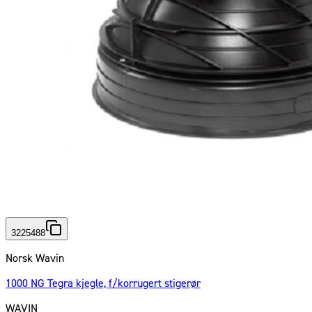
3225488
Norsk Wavin
1000 NG Tegra kjegle, f/korrugert stigerør
WAVIN