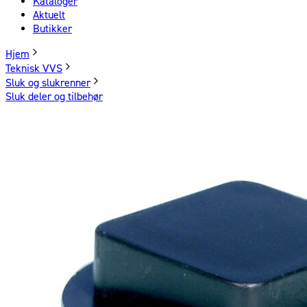
Kataloger
Aktuelt
Butikker
Hjem
Teknisk VVS
Sluk og slukrenner
Sluk deler og tilbehør