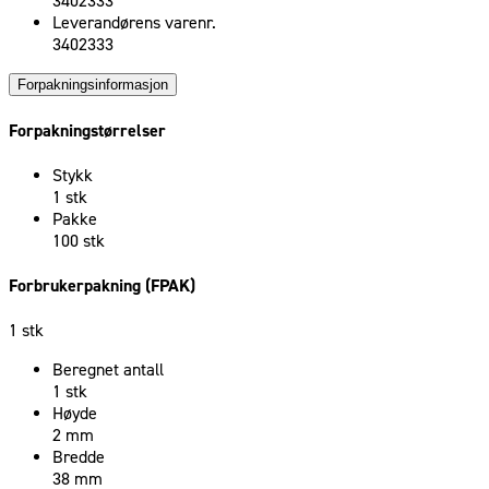
3402333
Leverandørens varenr.
3402333
Forpakningsinformasjon
Forpakningstørrelser
Stykk
1 stk
Pakke
100 stk
Forbrukerpakning (FPAK)
1 stk
Beregnet antall
1 stk
Høyde
2 mm
Bredde
38 mm